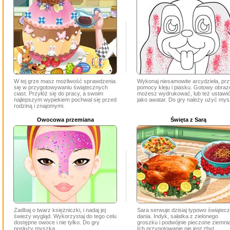
W tej grze masz możliwość sprawdzenia
Wykonaj niesamowite arcydzieła, prz
się w przygotowywaniu świątecznych
pomocy kleju i piasku. Gotowy obraz
ciast. Przyłóż się do pracy, a swoim
możesz wydrukować, lub też ustawi
najlepszym wypiekiem pochwal się przed
jako awatar. Do gry należy użyć mys
rodziną i znajomymi.
Owocowa przemiana
Święta z Sarą
Zadbaj o twarz księżniczki, i nadaj jej
Sara serwuje dzisiaj typowo świątec
świeży wygląd. Wykorzystaj do tego celu
dania. Indyk, sałatka z zielonego
dostępne owoce i nie tylko. Do gry
groszku i podwójnie pieczone ziemnia
posłuży myszka.
Ich przygotowanie nie jest zbyt