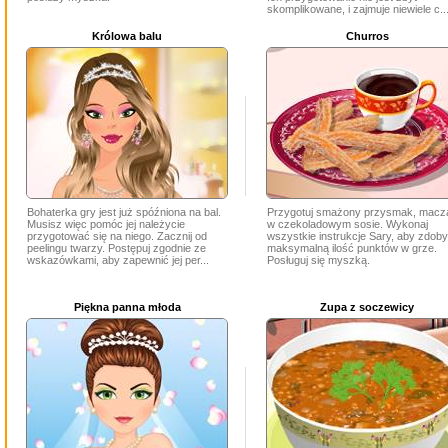
skomplikowane, i zajmuje niewiele c..
Królowa balu
Churros
Bohaterka gry jest już spóźniona na bal.
Przygotuj smażony przysmak, macz
Musisz więc pomóc jej należycie
w czekoladowym sosie. Wykonaj
przygotować się na niego. Zacznij od
wszystkie instrukcje Sary, aby zdob
peelingu twarzy. Postępuj zgodnie ze
maksymalną ilość punktów w grze.
wskazówkami, aby zapewnić jej per...
Posługuj się myszką.
Piękna panna młoda
Zupa z soczewicy