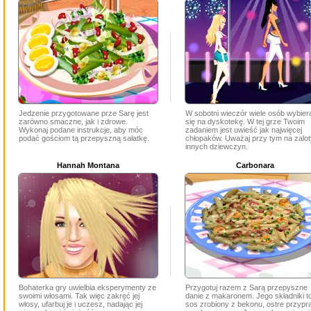
Jedzenie przygotowane prze Sarę jest
W sobotni wieczór wiele osób wybier
zarówno smaczne, jak i zdrowe.
się na dyskotekę. W tej grze Twoim
Wykonaj podane instrukcje, aby móc
zadaniem jest uwieść jak najwięcej
podać gościom tą przepyszną sałatkę.
chłopaków. Uważaj przy tym na zalot
innych dziewczyn.
Hannah Montana
Carbonara
Bohaterka gry uwielbia eksperymenty ze
Przygotuj razem z Sarą przepyszne
swoimi włosami. Tak więc zakręć jej
danie z makaronem. Jego składniki t
włosy, ufarbuj je i uczesz, nadając jej
sos zrobiony z bekonu, ostre przypr