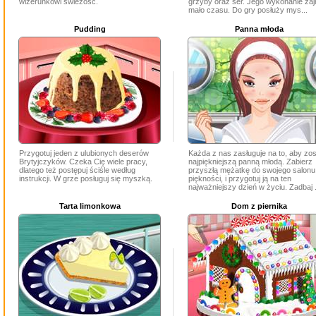
wizerunkowi świeżość.
grzyby oraz ser. Jego wykonanie zaj
mało czasu. Do gry posłuży mys...
Pudding
Panna młoda
Przygotuj jeden z ulubionych deserów
Każda z nas zasługuje na to, aby zo
Brytyjczyków. Czeka Cię wiele pracy,
najpiękniejszą panną młodą. Zabierz
dlatego też postępuj ściśle według
przyszłą mężatkę do swojego salonu
instrukcji. W grze posługuj się myszką.
piękności, i przygotuj ją na ten
najważniejszy dzień w życiu. Zadbaj .
Tarta limonkowa
Dom z piernika