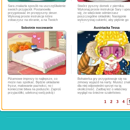
Sara znalazła sposób na uszczęśliwienie
Stwórz pyszny domek z piernika.
swoich przyjaciół. Postanowiła
Wykonaj proste instrukcje Sary i upe
przygotować im przepyszny deser.
się, że właściwie odmierzasz
Wykonaj proste instrukcje które
poszczególne składniki. Następnie
zobaczysz na ekranie, a na Twoich
wykorzystaj cukierki, aby pięknie go
oczach pow...
udekoro...
Sobotnie nocowanie
Austriacka Tessa
Piżamowe imprezy to najlepsze, co
Bohaterka gry przygotowuje się na
może nas spotkać. Będzie układanie
zimowy wyjazd na narty. Musisz zna
fryzur, malowanie paznokci, no i
dla niej odpowiedni sprzęt na tą
koniecznie bitwa na poduszki. Zaproś
okoliczność. Zadbaj też o właściwy
przyjaciółki, udekoruj swój pokój i
wygląd na śnieżne szaleństwo.
rozeg...
1
2
3
4