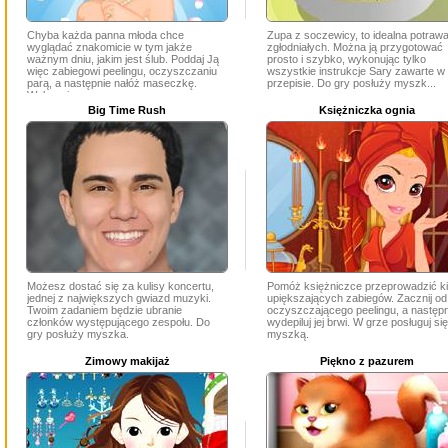
Chyba każda panna młoda chce
Zupa z soczewicy, to idealna potrawa
wyglądać znakomicie w tym jakże
zgłodniałych. Można ją przygotować
ważnym dniu, jakim jest ślub. Poddaj Ją
prosto i szybko, wykonując tylko
więc zabiegowi peelingu, oczyszczaniu
wszystkie instrukcje Sary zawarte w 
parą, a następnie nałóż maseczkę.
przepisie. Do gry posłuży myszk...
Wykonaj...
Big Time Rush
Księżniczka ognia
Możesz dostać się za kulisy koncertu,
Pomóż księżniczce przeprowadzić ki
jednej z największych gwiazd muzyki.
upiększających zabiegów. Zacznij od
Twoim zadaniem będzie ubranie
oczyszczającego peelingu, a następn
członków występującego zespołu. Do
wydepiluj jej brwi. W grze posługuj się
gry posłuży myszka.
myszką.
Zimowy makijaż
Piękno z pazurem