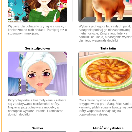
Wybierz dla bohaterki gry fajne ciuszki, i
Wybierz jednego z futrzastych pupili,
konieczne do nich dodatki. Pamiętaj też o
następnie poddaj go niezapomnianej
stosownym makijażu.
metamorfozie. Zmyj z jego futerka
bąbelki i osusz je, a następnie wybie
dla niego wspaniałe dodatki.
Sesja zdjęciowa
Tarta tatin
Przygotuj torbę z kosmetykami, i zabierz
Oto kolejne pyszne ciasto,
się za ukrywanie nierówności skóry.
przygotowane prze Sarę. Mieszanka
Najpierw przygotuj twarz modelki, a
karmelu, jabłek i ciasta tworzy wypie
następnie wybierz ubrania, i konieczne
który wspaniale nadaje się na
do nich dodatki.
popołudniowy deser.
Sałatka
Miłość w dyskotece