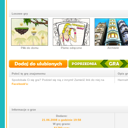
Losowe gry
Piłki do domu
Pismo odręczne
Architekt
Poleć tę grę znajomemu
Opis g
Spodobała Ci się gra? Podziel się nią z innymi! Zamieść link do niej na
Hannah
Facebook'u
:
Informacje o grze
Dodano:
21.06.2008 o godzinie 19:58
W grę grano:
51793 razy