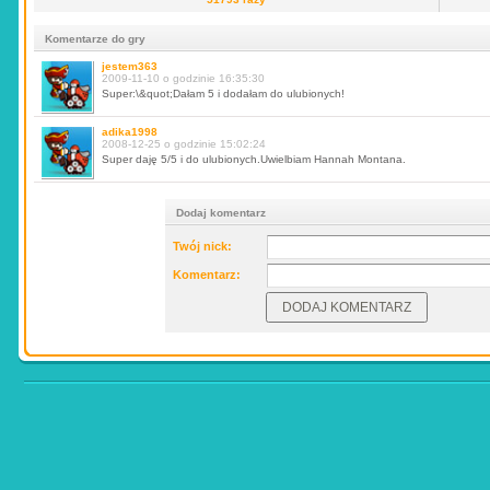
Komentarze do gry
jestem363
2009-11-10 o godzinie 16:35:30
Super:\&quot;Dałam 5 i dodałam do ulubionych!
adika1998
2008-12-25 o godzinie 15:02:24
Super daję 5/5 i do ulubionych.Uwielbiam Hannah Montana.
Dodaj komentarz
Twój nick:
Komentarz: