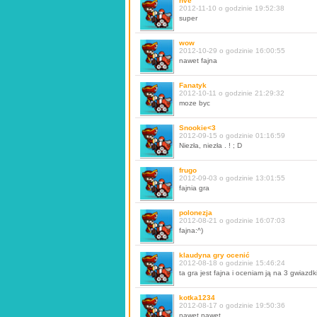
hve
2012-11-10 o godzinie 19:52:38
super
wow
2012-10-29 o godzinie 16:00:55
nawet fajna
Fanatyk
2012-10-11 o godzinie 21:29:32
moze byc
Snookie<3
2012-09-15 o godzinie 01:16:59
Niezła, niezła . ! ; D
frugo
2012-09-03 o godzinie 13:01:55
fajnia gra
polonezja
2012-08-21 o godzinie 16:07:03
fajna:^)
klaudyna gry ocenić
2012-08-18 o godzinie 15:46:24
ta gra jest fajna i oceniam ją na 3 gwiazdk
kotka1234
2012-08-17 o godzinie 19:50:36
nawet,nawet