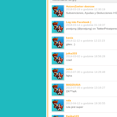
HuizenZoeker doorzoe
2018-03-19 o godzinie 12:30:19
Subvenciones, Ayudas y Deducciones I+D e
Log into Facebook |
2018-03-14 o godzinie 01:19:37
postjung (@postjung) on TwitterPrivatpers
kasia
2014-11-12 o godzinie 12:22:23
gites ; )
julka333
2014-03-02 o godzinie 18:56:28
czad
osbo
2013-07-30 o godzinie 14:26:48
fajna
MADZIUSIA
2013-07-05 o godzinie 13:16:27
ZA***stA
rula
2013-04-12 o godzinie 19:30:55
rula jest super
Kaśka123