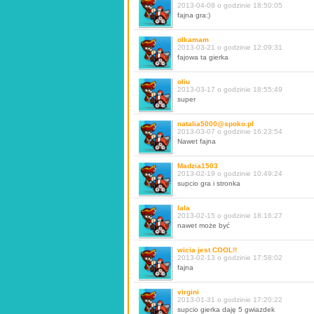
2013-04-08 o godzinie 18:50:05
fajna gra:)
olkamam
2013-03-21 o godzinie 12:09:31
fajowa ta gierka
oliu
2013-03-17 o godzinie 18:55:49
super
natalia5000@spoko.pl
2013-03-07 o godzinie 16:23:54
Nawet fajna
Madzia1503
2013-02-19 o godzinie 10:49:24
supcio gra i stronka
lala
2013-02-15 o godzinie 18:16:27
nawet może być
wicia jest COOL!!
2013-02-13 o godzinie 17:58:02
fajna
virgini
2013-01-31 o godzinie 17:20:22
supcio gierka daję 5 gwiazdek