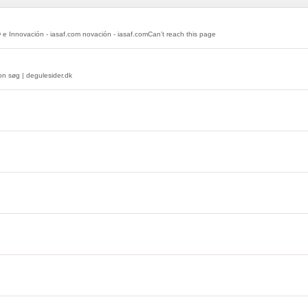
 Innovación - iasaf.com novación - iasaf.comCan’t reach this page
on søg | degulesider.dk