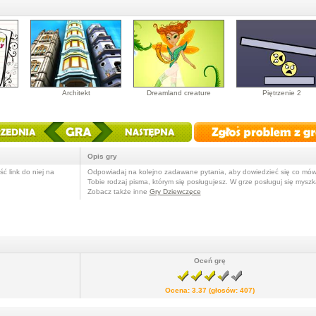
Architekt
Dreamland creature
Piętrzenie 2
Opis gry
ć link do niej na
Odpowiadaj na kolejno zadawane pytania, aby dowiedzieć się co mów
Tobie rodzaj pisma, którym się posługujesz. W grze posługuj się myszk
Zobacz także inne
Gry Dziewczęce
Oceń grę
Ocena:
3.37
(głosów:
407
)