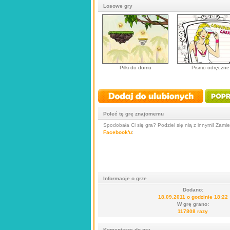
Losowe gry
Piłki do domu
Pismo odręczne
Poleć tę grę znajomemu
Spodobała Ci się gra? Podziel się nią z innymi! Zamieś
Facebook'u
:
Informacje o grze
Dodano:
18.09.2011 o godzinie 18:22
W grę grano:
117808 razy
Komentarze do gry