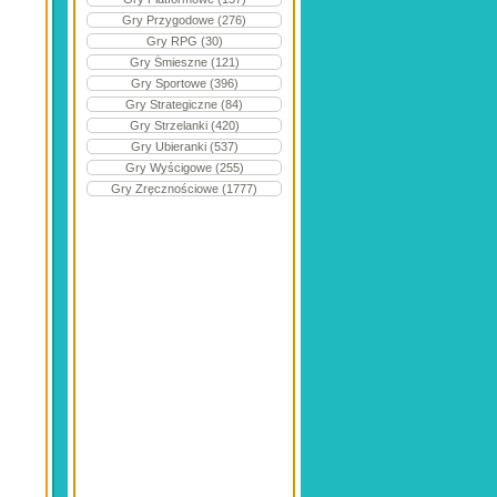
Gry Przygodowe (276)
Gry RPG (30)
Gry Śmieszne (121)
Gry Sportowe (396)
Gry Strategiczne (84)
Gry Strzelanki (420)
Gry Ubieranki (537)
Gry Wyścigowe (255)
Gry Zręcznościowe (1777)