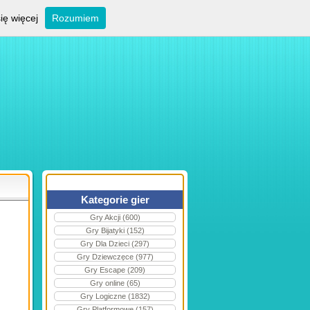
ię więcej
Rozumiem
Kategorie gier
Gry Akcji (600)
Gry Bijatyki (152)
Gry Dla Dzieci (297)
Gry Dziewczęce (977)
Gry Escape (209)
Gry online (65)
Gry Logiczne (1832)
Gry Platformowe (157)