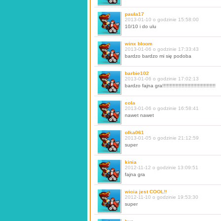
paula17
2013-01-10 o godzinie 15:58:00
10/10 i do ulu
winx bloom
2013-01-06 o godzinie 17:33:43
bardzo bardzo mi się podoba
barbie102
2013-01-06 o godzinie 17:02:13
bardzo fajna gra!!!!!!!!!!!!!!!!!!!!!!!!!!!!!!!!!!!!
cola
2013-01-06 o godzinie 16:58:41
nawet nawet
olka061
2013-01-05 o godzinie 21:12:59
super
kinia
2012-11-12 o godzinie 13:09:51
fajna gra
wicia jest COOL!!
2012-11-10 o godzinie 19:53:30
super