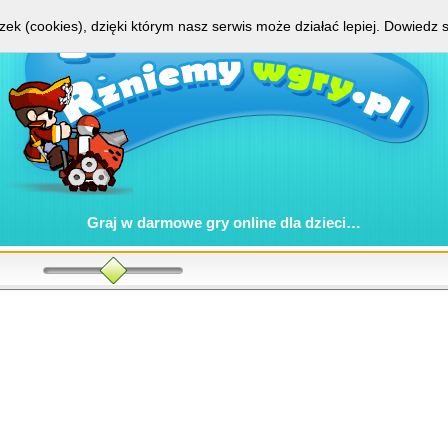
zek (cookies), dzięki którym nasz serwis może działać lepiej.
Dowiedz s
Graj w
darmowe gry online
dla dzieci…