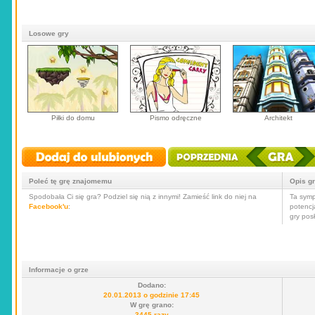
Losowe gry
Piłki do domu
Pismo odręczne
Architekt
Poleć tę grę znajomemu
Opis g
Spodobała Ci się gra? Podziel się nią z innymi! Zamieść link do niej na
Ta symp
Facebook'u
:
potencj
gry pos
Informacje o grze
Dodano:
20.01.2013 o godzinie 17:45
W grę grano:
3445 razy