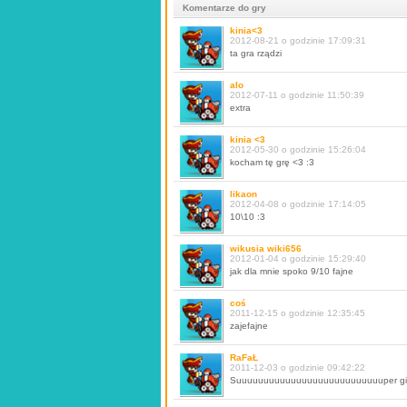
Komentarze do gry
kinia<3
2012-08-21 o godzinie 17:09:31
ta gra rządzi
alo
2012-07-11 o godzinie 11:50:39
extra
kinia <3
2012-05-30 o godzinie 15:26:04
kocham tę grę <3 :3
likaon
2012-04-08 o godzinie 17:14:05
10\10 :3
wikusia wiki656
2012-01-04 o godzinie 15:29:40
jak dla mnie spoko 9/10 fajne
coś
2011-12-15 o godzinie 12:35:45
zajefajne
RaFaŁ
2011-12-03 o godzinie 09:42:22
Suuuuuuuuuuuuuuuuuuuuuuuuuuuper gie