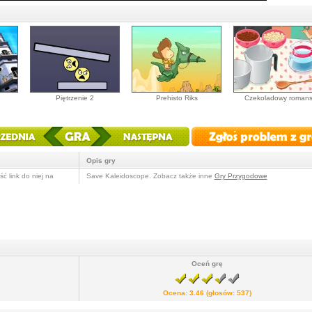
Piętrzenie 2
Prehisto Riks
Czekoladowy roman
Opis gry
ć link do niej na
Save Kaleidoscope. Zobacz także inne
Gry Przygodowe
Oceń grę
Ocena:
3.46
(głosów:
537
)