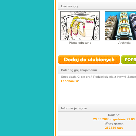
Losowe gry
Pismo odręczne
Architekt
Poleć tę grę znajomemu
Spodobała Ci się gra? Podziel się nią z innymi! Zamieś
Facebook'u
:
Informacje o grze
Dodano:
23.09.2008 o godzinie 21:03
W grę grano:
282444 razy