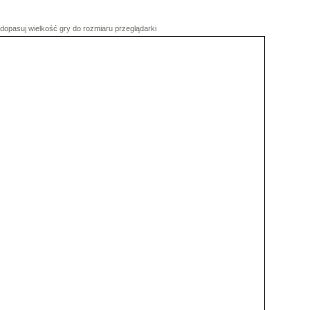
dopasuj wielkość gry do rozmiaru przeglądarki