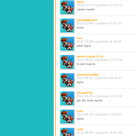
jnjun
2011-12-01 o godzinie 17:02:13
nawet nawet
yteegfggreere
2011-11-08 o godzinie 07:02:33
extra
lolo
2011-10-29 o godzinie 11:45:55
jakie fajne
beata ryniak kl 1a
2011-09-14 o godzinie 17:03:18
to jest supcio
noooooooobbb
2011-08-31 o godzinie 20:30:27
fajne
liliana9711
2011-08-25 o godzinie 12:23:39
jak dla mnie spoko
eniu
2011-08-16 o godzinie 13:59:22
fajna
milk
2011-08-06 o godzinie 11:41:39