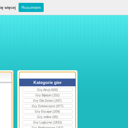
ię więcej
Rozumiem
Kategorie gier
Gry Akcji (600)
Gry Bijatyki (152)
Gry Dla Dzieci (297)
Gry Dziewczęce (977)
Gry Escape (209)
Gry online (65)
Gry Logiczne (1832)
Gry Platformowe (157)