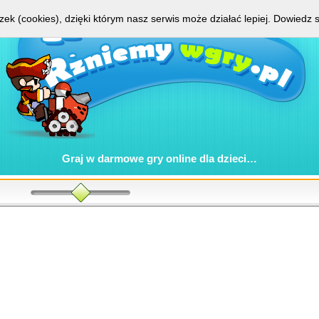
zek (cookies), dzięki którym nasz serwis może działać lepiej.
Dowiedz s
Graj w
darmowe gry online
dla dzieci…