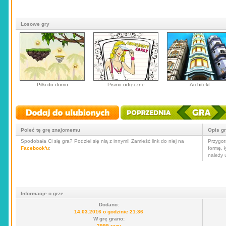
Losowe gry
Piłki do domu
Pismo odręczne
Architekt
Poleć tę grę znajomemu
Opis g
Spodobała Ci się gra? Podziel się nią z innymi! Zamieść link do niej na
Przygot
Facebook'u
:
formę, ł
należy 
Informacje o grze
Dodano:
14.03.2016 o godzinie 21:36
W grę grano:
2999 razy