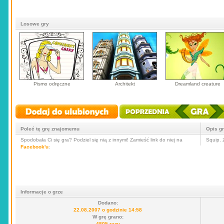
Losowe gry
Pismo odręczne
Architekt
Dreamland creature
Poleć tę grę znajomemu
Opis g
Spodobała Ci się gra? Podziel się nią z innymi! Zamieść link do niej na
Squip. 
Facebook'u
:
Informacje o grze
Dodano:
22.08.2007 o godzinie 14:58
W grę grano:
4805 razy