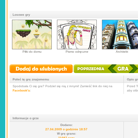
Losowe gry
Piłki do domu
Pismo odręczne
Architekt
Poleć tę grę znajomemu
Opis g
Spodobała Ci się gra? Podziel się nią z innymi! Zamieść link do niej na
Przed T
Facebook'u
:
aby olś
Informacje o grze
Dodano:
27.04.2009 o godzinie 18:57
W grę grano:
11087 razy