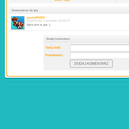
Komentarze do gry
paula456294
2010-01-02 o godzinie 19:06:27
fajna jest ta gra ;)
Dodaj komentarz
Twój nick:
Komentarz: