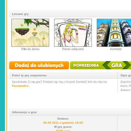
Losowe gry
Piłki do domu
Pismo odręczne
Architekt
Poleć tę grę znajomemu
Opis g
Spodobała Ci się gra? Podziel się nią z innymi! Zamieść link do niej na
Zepchni
Facebook'u
:
broni. P
Zobacz 
Informacje o grze
Dodano:
06.05.2011 o godzinie 10:02
W grę grano:
5438 razy