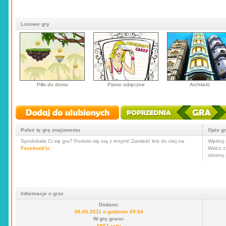
Losowe gry
Piłki do domu
Pismo odręczne
Architekt
Poleć tę grę znajomemu
Opis g
Spodobała Ci się gra? Podziel się nią z innymi! Zamieść link do niej na
Wędruj 
Facebook'u
:
Walcz z
obrony 
Informacje o grze
Dodano:
06.05.2011 o godzinie 09:54
W grę grano:
6567 razy