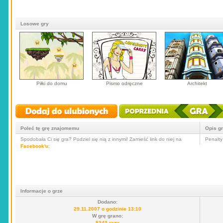
Losowe gry
Piłki do domu
Pismo odręczne
Architekt
Poleć tę grę znajomemu
Opis g
Spodobała Ci się gra? Podziel się nią z innymi! Zamieść link do niej na
Penalty
Facebook'u
:
Informacje o grze
Dodano:
29.11.2007 o godzinie 13:10
W grę grano:
5343 razy