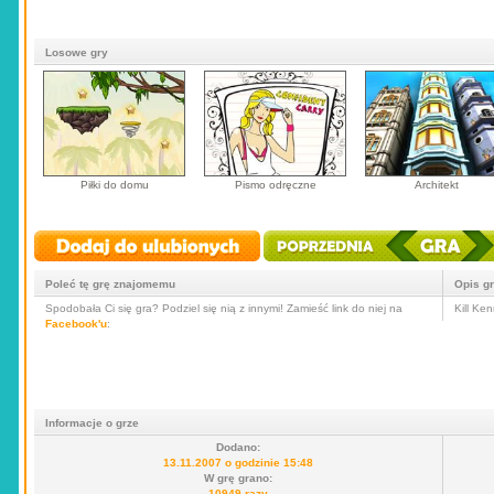
Losowe gry
Piłki do domu
Pismo odręczne
Architekt
Poleć tę grę znajomemu
Opis g
Spodobała Ci się gra? Podziel się nią z innymi! Zamieść link do niej na
Kill Ke
Facebook'u
:
Informacje o grze
Dodano:
13.11.2007 o godzinie 15:48
W grę grano:
10949 razy