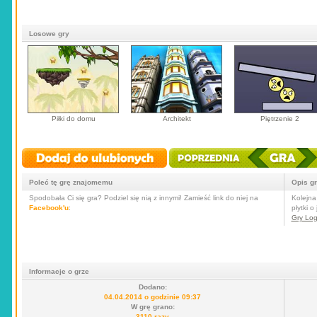
Losowe gry
Piłki do domu
Architekt
Piętrzenie 2
Poleć tę grę znajomemu
Opis g
Spodobała Ci się gra? Podziel się nią z innymi! Zamieść link do niej na
Kolejna
Facebook'u
:
płytki 
Gry Log
Informacje o grze
Dodano:
04.04.2014 o godzinie 09:37
W grę grano:
3110 razy