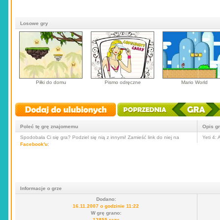
Losowe gry
Piłki do domu
Pismo odręczne
Mario World
Poleć tę grę znajomemu
Opis g
Spodobała Ci się gra? Podziel się nią z innymi! Zamieść link do niej na
Yeti 4:
Facebook'u
:
Informacje o grze
Dodano:
16.11.2007 o godzinie 11:22
W grę grano:
12855 razy