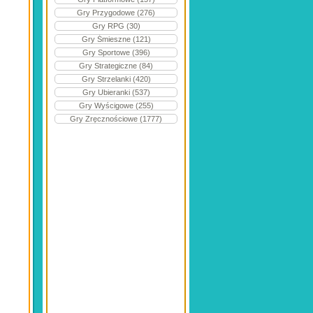
Gry Przygodowe (276)
Gry RPG (30)
Gry Śmieszne (121)
Gry Sportowe (396)
Gry Strategiczne (84)
Gry Strzelanki (420)
Gry Ubieranki (537)
Gry Wyścigowe (255)
Gry Zręcznościowe (1777)