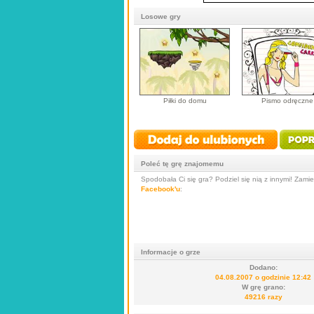
Losowe gry
Piłki do domu
Pismo odręczne
Poleć tę grę znajomemu
Spodobała Ci się gra? Podziel się nią z innymi! Zamieś
Facebook'u
:
Informacje o grze
Dodano:
04.08.2007 o godzinie 12:42
W grę grano:
49216 razy