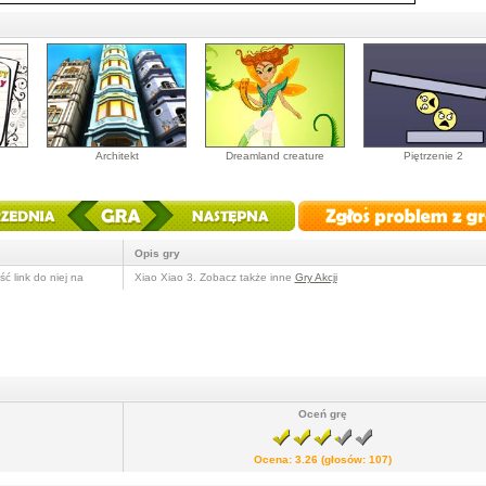
Architekt
Dreamland creature
Piętrzenie 2
Opis gry
ć link do niej na
Xiao Xiao 3. Zobacz także inne
Gry Akcji
Oceń grę
Ocena:
3.26
(głosów:
107
)