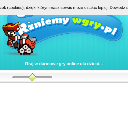
zek (cookies), dzięki którym nasz serwis może działać lepiej.
Dowiedz s
Graj w
darmowe gry online
dla dzieci…