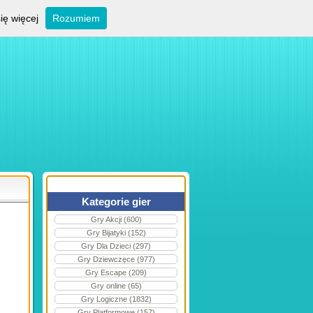
ię więcej
Rozumiem
Kategorie gier
Gry Akcji (600)
Gry Bijatyki (152)
Gry Dla Dzieci (297)
Gry Dziewczęce (977)
Gry Escape (209)
Gry online (65)
Gry Logiczne (1832)
Gry Platformowe (157)