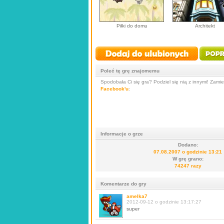
Piłki do domu
Architekt
Poleć tę grę znajomemu
Spodobała Ci się gra? Podziel się nią z innymi! Zamieś
Facebook'u
:
Informacje o grze
Dodano:
07.08.2007 o godzinie 13:21
W grę grano:
74247 razy
Komentarze do gry
amelka7
2012-09-12 o godzinie 13:17:27
super