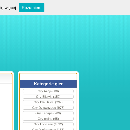
ię więcej
Rozumiem
Kategorie gier
Gry Akcji (600)
Gry Bijatyki (152)
Gry Dla Dzieci (297)
Gry Dziewczęce (977)
Gry Escape (209)
Gry online (65)
Gry Logiczne (1832)
Gry Platformowe (157)