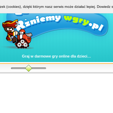
zek (cookies), dzięki którym nasz serwis może działać lepiej.
Dowiedz s
Graj w
darmowe gry online
dla dzieci…