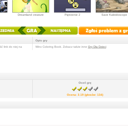
Dreamland creature
Piętrzenie 2
Save Kaleidoscope
Opis gry
ć link do niej na
Winx Coloring Book. Zobacz także inne
Gry Dla Dzieci
Oceń grę
Ocena:
3.19
(głosów:
134
)