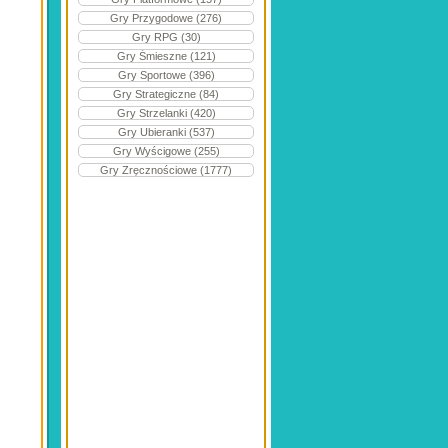
Gry Przygodowe (276)
Gry RPG (30)
Gry Śmieszne (121)
Gry Sportowe (396)
Gry Strategiczne (84)
Gry Strzelanki (420)
Gry Ubieranki (537)
Gry Wyścigowe (255)
Gry Zręcznościowe (1777)