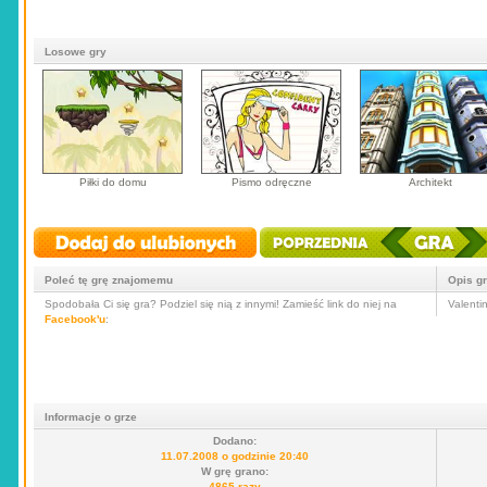
Losowe gry
Piłki do domu
Pismo odręczne
Architekt
Poleć tę grę znajomemu
Opis g
Spodobała Ci się gra? Podziel się nią z innymi! Zamieść link do niej na
Valenti
Facebook'u
:
Informacje o grze
Dodano:
11.07.2008 o godzinie 20:40
W grę grano:
4865 razy