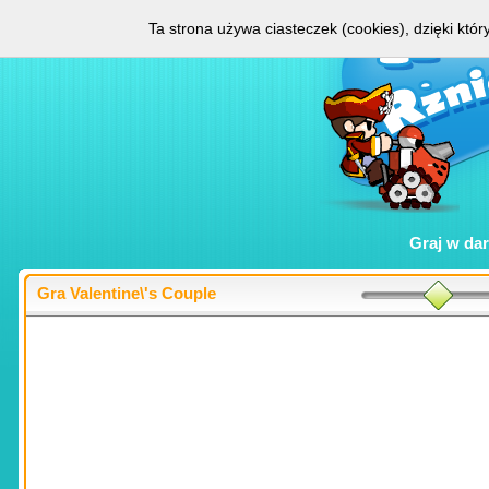
Ta strona używa ciasteczek (cookies), dzięki któ
Graj w
da
Gra Valentine\'s Couple