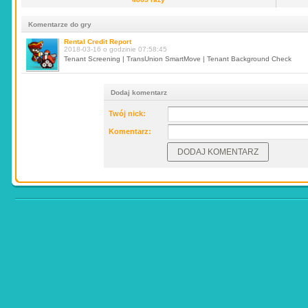
Komentarze do gry
Rental Credit Report
2018-03-16 o godzinie 07:58:45
Tenant Screening | TransUnion SmartMove | Tenant Background Check
Dodaj komentarz
Twój nick:
Komentarz: