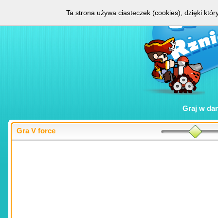
Ta strona używa ciasteczek (cookies), dzięki któ
Graj w
da
Gra V force