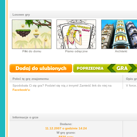
Losowe gry
Piłki do domu
Pismo odręczne
Architekt
Poleć tę grę znajomemu
Opis g
Spodobała Ci się gra? Podziel się nią z innymi! Zamieść link do niej na
V force
Facebook'u
:
Informacje o grze
Dodano:
11.12.2007 o godzinie 14:24
W grę grano:
5820 razy