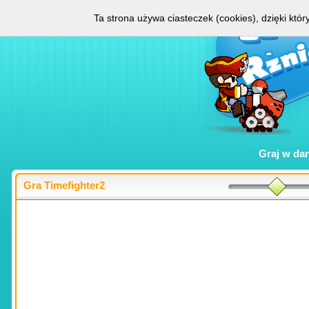
Ta strona używa ciasteczek (cookies), dzięki któ
Graj w
da
Gra Timefighter2