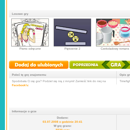
Losowe gry
Pismo odręczne
Piętrzenie 2
Czekoladowy romans
Poleć tę grę znajomemu
Opis g
Spodobała Ci się gra? Podziel się nią z innymi! Zamieść link do niej na
Timefig
Facebook'u
:
Informacje o grze
Dodano:
03.07.2008 o godzinie 20:41
W grę grano:
5530 razy