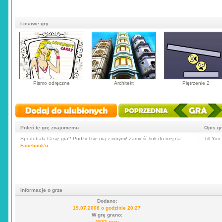
Losowe gry
Pismo odręczne
Architekt
Piętrzenie 2
Poleć tę grę znajomemu
Opis g
Spodobała Ci się gra? Podziel się nią z innymi! Zamieść link do niej na
Till Yo
Facebook'u
:
Informacje o grze
Dodano:
19.07.2008 o godzinie 20:27
W grę grano:
4532 razy