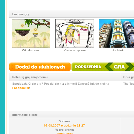
Losowe gry
Piłki do domu
Pismo odręczne
Architekt
Poleć tę grę znajomemu
Opis g
Spodobała Ci się gra? Podziel się nią z innymi! Zamieść link do niej na
The Tes
Facebook'u
:
Informacje o grze
Dodano:
07.08.2007 o godzinie 13:27
W grę grano:
35007 razy