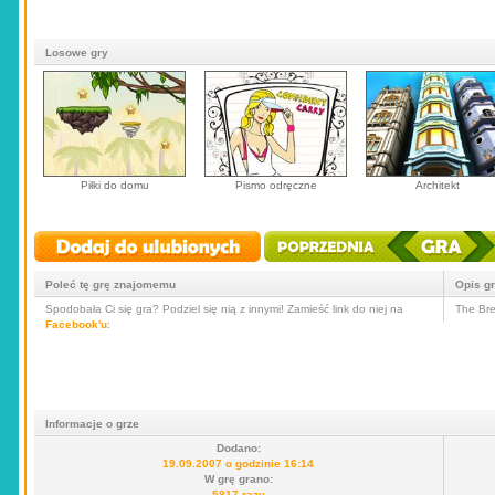
Losowe gry
Piłki do domu
Pismo odręczne
Architekt
Poleć tę grę znajomemu
Opis g
Spodobała Ci się gra? Podziel się nią z innymi! Zamieść link do niej na
The Bre
Facebook'u
:
Informacje o grze
Dodano:
19.09.2007 o godzinie 16:14
W grę grano:
5817 razy