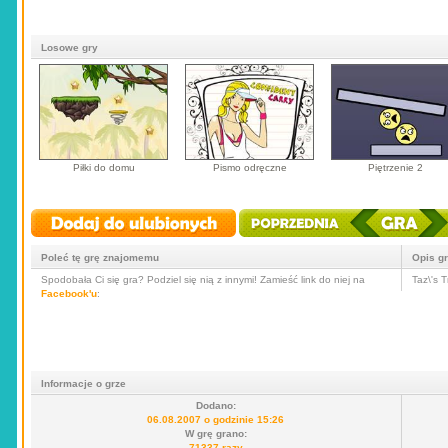
Losowe gry
Piłki do domu
Pismo odręczne
Piętrzenie 2
Poleć tę grę znajomemu
Opis g
Spodobała Ci się gra? Podziel się nią z innymi! Zamieść link do niej na
Taz\'s 
Facebook'u
:
Informacje o grze
Dodano:
06.08.2007 o godzinie 15:26
W grę grano:
71337 razy