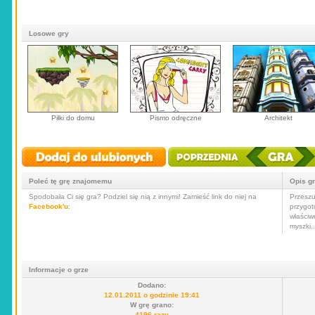
Losowe gry
Piłki do domu
Pismo odręczne
Architekt
Poleć tę grę znajomemu
Opis g
Spodobała Ci się gra? Podziel się nią z innymi! Zamieść link do niej na
Przeszu
Facebook'u
:
przygot
właściw
myszki.
Informacje o grze
Dodano:
12.01.2011 o godzinie 19:41
W grę grano:
4196 razy