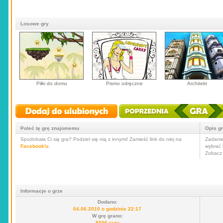
Losowe gry
Piłki do domu
Pismo odręczne
Architekt
Poleć tę grę znajomemu
Opis g
Spodobała Ci się gra? Podziel się nią z innymi! Zamieść link do niej na
Zadanie
Facebook'u
:
wybrać 
Zobacz 
Informacje o grze
Dodano:
04.06.2010 o godzinie 22:17
W grę grano:
5006 razy