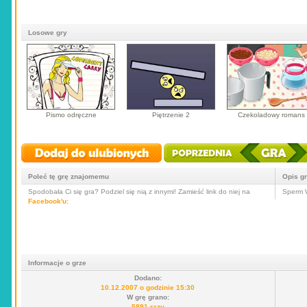
Losowe gry
Pismo odręczne
Piętrzenie 2
Czekoladowy romans
Poleć tę grę znajomemu
Opis g
Spodobała Ci się gra? Podziel się nią z innymi! Zamieść link do niej na
Sperm W
Facebook'u
:
Informacje o grze
Dodano:
10.12.2007 o godzinie 15:30
W grę grano:
5891 razy