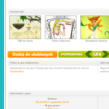
Losowe gry
Piłki do domu
Pismo odręczne
Dreamland creature
Poleć tę grę znajomemu
Opis g
Spodobała Ci się gra? Podziel się nią z innymi! Zamieść link do niej na
Wyprodu
Facebook'u
:
podanej
Informacje o grze
Dodano:
08.10.2017 o godzinie 20:33
W grę grano:
2573 razy