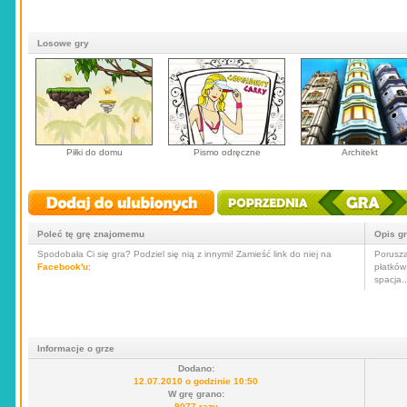
Losowe gry
Piłki do domu
Pismo odręczne
Architekt
Poleć tę grę znajomemu
Opis g
Spodobała Ci się gra? Podziel się nią z innymi! Zamieść link do niej na
Porusza
Facebook'u
:
płatków
spacja.
Informacje o grze
Dodano:
12.07.2010 o godzinie 10:50
W grę grano:
9077 razy