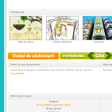
Losowe gry
Piłki do domu
Pismo odręczne
Architekt
Poleć tę grę znajomemu
Opis g
Spodobała Ci się gra? Podziel się nią z innymi! Zamieść link do niej na
Roi Wor
Facebook'u
:
Informacje o grze
Dodano:
07.07.2008 o godzinie 18:41
W grę grano:
5759 razy