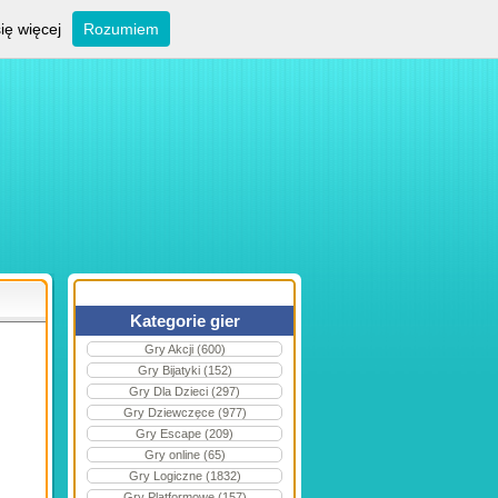
ię więcej
Rozumiem
Kategorie gier
Gry Akcji (600)
Gry Bijatyki (152)
Gry Dla Dzieci (297)
Gry Dziewczęce (977)
Gry Escape (209)
Gry online (65)
Gry Logiczne (1832)
Gry Platformowe (157)