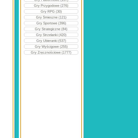
Gry Przygodowe (276)
Gry RPG (30)
Gry Śmieszne (121)
Gry Sportowe (396)
Gry Strategiczne (84)
Gry Strzelanki (420)
Gry Ubieranki (537)
Gry Wyścigowe (255)
Gry Zręcznościowe (1777)