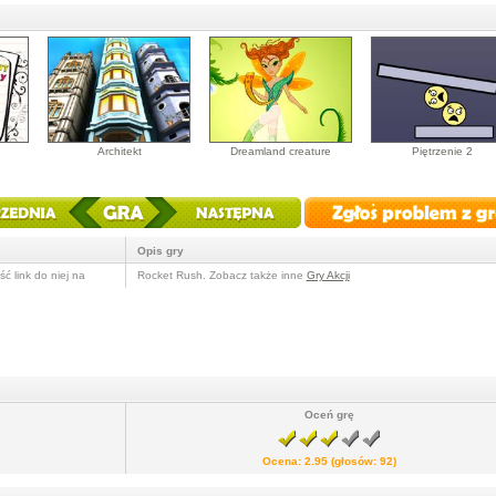
Architekt
Dreamland creature
Piętrzenie 2
Opis gry
ć link do niej na
Rocket Rush. Zobacz także inne
Gry Akcji
Oceń grę
Ocena:
2.95
(głosów:
92
)