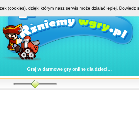
zek (cookies), dzięki którym nasz serwis może działać lepiej.
Dowiedz s
Graj w
darmowe gry online
dla dzieci…