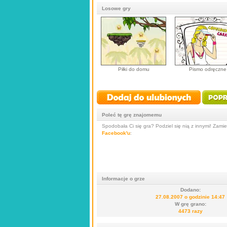
Losowe gry
Piłki do domu
Pismo odręczne
Poleć tę grę znajomemu
Spodobała Ci się gra? Podziel się nią z innymi! Zamieś
Facebook'u
:
Informacje o grze
Dodano:
27.08.2007 o godzinie 14:47
W grę grano:
4473 razy