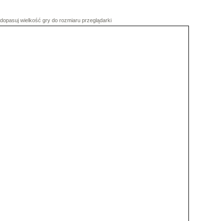
dopasuj wielkość gry do rozmiaru przeglądarki