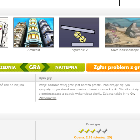
Architekt
Piętrzenie 2
Save Kaleidoscope
Opis gry
ć link do niej na
Twoje zadanie w tej grze jest bardzo proste. Poruszając się tym
sympatycznym stworkiem, musisz zbierać czarne krążki. Strzałkami się
przemieszczasz a spacją wykonujesz skoki.. Zobacz także inne
Gry
Platformowe
Oceń grę
Ocena:
2.86
(głosów:
29
)