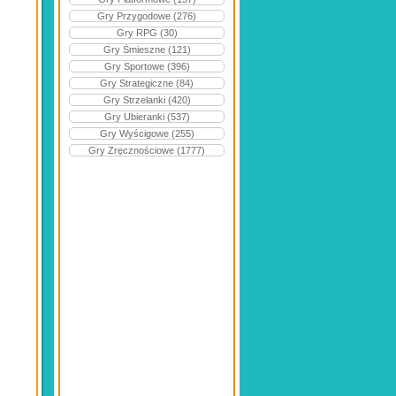
Gry Przygodowe (276)
Gry RPG (30)
Gry Śmieszne (121)
Gry Sportowe (396)
Gry Strategiczne (84)
Gry Strzelanki (420)
Gry Ubieranki (537)
Gry Wyścigowe (255)
Gry Zręcznościowe (1777)