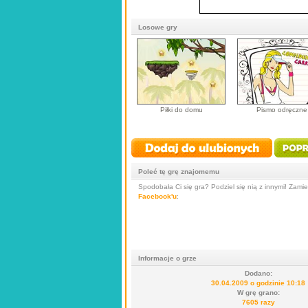
Losowe gry
Piłki do domu
Pismo odręczne
Poleć tę grę znajomemu
Spodobała Ci się gra? Podziel się nią z innymi! Zamieś
Facebook'u
:
Informacje o grze
Dodano:
30.04.2009 o godzinie 10:18
W grę grano:
7605 razy