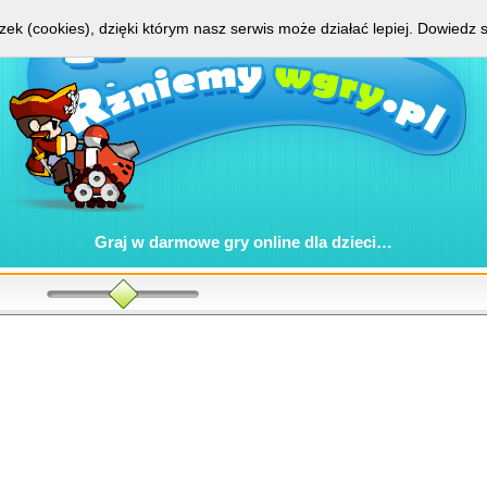
zek (cookies), dzięki którym nasz serwis może działać lepiej.
Dowiedz s
Graj w
darmowe gry online
dla dzieci…