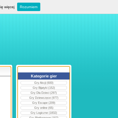
ię więcej
Rozumiem
Kategorie gier
Gry Akcji (600)
Gry Bijatyki (152)
Gry Dla Dzieci (297)
Gry Dziewczęce (977)
Gry Escape (209)
Gry online (65)
Gry Logiczne (1832)
Gry Platformowe (157)