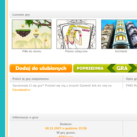
Losowe gry
Piłki do domu
Pismo odręczne
Architekt
Poleć tę grę znajomemu
Opis g
Spodobała Ci się gra? Podziel się nią z innymi! Zamieść link do niej na
PMG Ra
Facebook'u
:
Informacje o grze
Dodano:
08.11.2007 o godzinie 15:56
W grę grano:
9223 razy