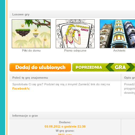
Losowe gry
Piłki do domu
Pismo odręczne
Architekt
Poleć tę grę znajomemu
Opis g
Spodobała Ci się gra? Podziel się nią z innymi! Zamieść link do niej na
Posadź 
Facebook'u
:
przygot
dowolny
Informacje o grze
Dodano:
03.08.2011 o godzinie 21:38
W grę grano:
3911 razy