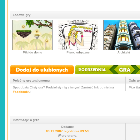
Losowe gry
Piłki do domu
Pismo odręczne
Architekt
Poleć tę grę znajomemu
Opis g
Spodobała Ci się gra? Podziel się nią z innymi! Zamieść link do niej na
Pico &a
Facebook'u
:
Informacje o grze
Dodano:
09.12.2007 o godzinie 09:59
W grę grano:
5231 razy