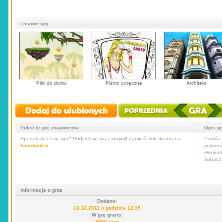
Losowe gry
Piłki do domu
Pismo odręczne
Architekt
Poleć tę grę znajomemu
Opis g
Spodobała Ci się gra? Podziel się nią z innymi! Zamieść link do niej na
Pomóż t
Facebook'u
:
przynos
elementy
Zobacz 
Informacje o grze
Dodano:
13.12.2011 o godzinie 12:35
W grę grano:
4550 razy