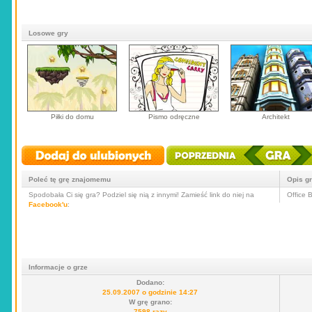
Losowe gry
Piłki do domu
Pismo odręczne
Architekt
Poleć tę grę znajomemu
Opis g
Spodobała Ci się gra? Podziel się nią z innymi! Zamieść link do niej na
Office 
Facebook'u
:
Informacje o grze
Dodano:
25.09.2007 o godzinie 14:27
W grę grano:
7598 razy