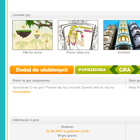
Losowe gry
Piłki do domu
Pismo odręczne
Architekt
Poleć tę grę znajomemu
Opis g
Spodobała Ci się gra? Podziel się nią z innymi! Zamieść link do niej na
Ninja P
Facebook'u
:
Informacje o grze
Dodano:
31.08.2007 o godzinie 14:20
W grę grano:
5307 razy