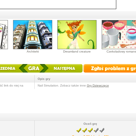
Architekt
Dreamland creature
Czekoladowy roman
Opis gry
ć link do niej na
Nail Simulation. Zobacz także inne
Gry Dziewczęce
Oceń grę