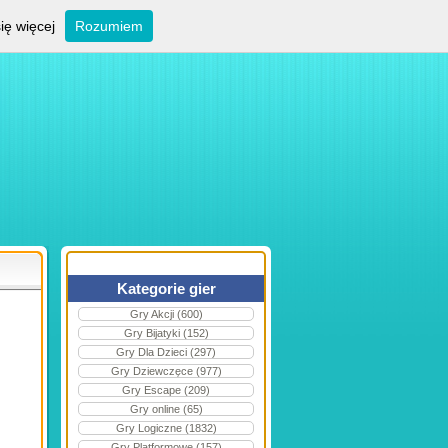
ię więcej
Rozumiem
Kategorie gier
Gry Akcji (600)
Gry Bijatyki (152)
Gry Dla Dzieci (297)
Gry Dziewczęce (977)
Gry Escape (209)
Gry online (65)
Gry Logiczne (1832)
Gry Platformowe (157)