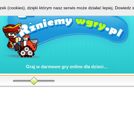
zek (cookies), dzięki którym nasz serwis może działać lepiej.
Dowiedz s
Graj w
darmowe gry online
dla dzieci…