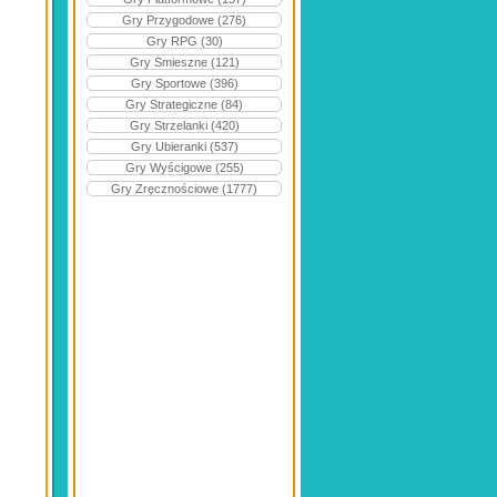
Gry Przygodowe (276)
Gry RPG (30)
Gry Śmieszne (121)
Gry Sportowe (396)
Gry Strategiczne (84)
Gry Strzelanki (420)
Gry Ubieranki (537)
Gry Wyścigowe (255)
Gry Zręcznościowe (1777)