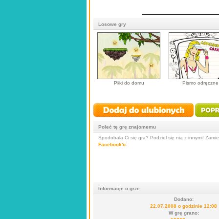
Losowe gry
Piłki do domu
Pismo odręczne
Poleć tę grę znajomemu
Spodobała Ci się gra? Podziel się nią z innymi! Zamieś
Facebook'u
:
Informacje o grze
Dodano:
22.07.2008 o godzinie 12:08
W grę grano: