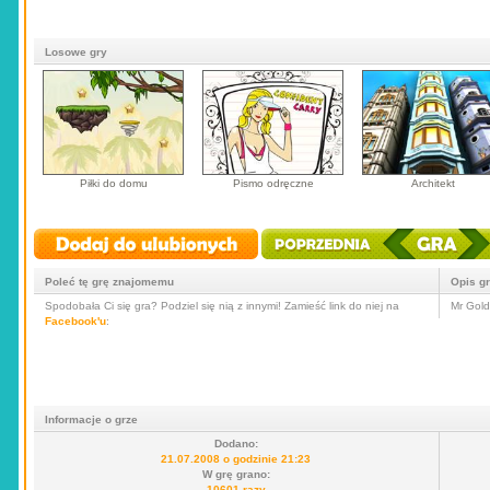
Losowe gry
Piłki do domu
Pismo odręczne
Architekt
Poleć tę grę znajomemu
Opis g
Spodobała Ci się gra? Podziel się nią z innymi! Zamieść link do niej na
Mr Gold
Facebook'u
:
Informacje o grze
Dodano:
21.07.2008 o godzinie 21:23
W grę grano:
10601 razy