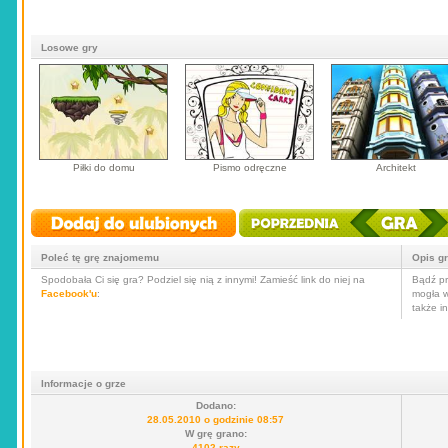
Losowe gry
Piłki do domu
Pismo odręczne
Architekt
Poleć tę grę znajomemu
Opis g
Spodobała Ci się gra? Podziel się nią z innymi! Zamieść link do niej na
Bądź pr
Facebook'u
:
mogła w
także i
Informacje o grze
Dodano:
28.05.2010 o godzinie 08:57
W grę grano:
4102 razy