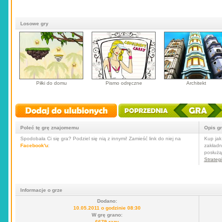
Losowe gry
Piłki do domu
Pismo odręczne
Architekt
Poleć tę grę znajomemu
Opis g
Spodobała Ci się gra? Podziel się nią z innymi! Zamieść link do niej na
Kup jak 
Facebook'u
:
zakładn
posłużą
Strateg
Informacje o grze
Dodano:
10.05.2011 o godzinie 08:30
W grę grano:
6679 razy