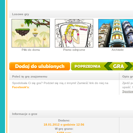
Losowe gry
Piłki do domu
Pismo odręczne
Architekt
Poleć tę grę znajomemu
Opis g
Spodobała Ci się gra? Podziel się nią z innymi! Zamieść link do niej na
Zjedź p
Facebook'u
:
upaść. 
Sporto
Informacje o grze
Dodano:
18.01.2012 o godzinie 12:56
W grę grano:
6459 razy