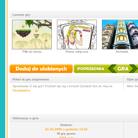
Losowe gry
Piłki do domu
Pismo odręczne
Architekt
Poleć tę grę znajomemu
Opis g
Spodobała Ci się gra? Podziel się nią z innymi! Zamieść link do niej na
Mine Sw
Facebook'u
:
Informacje o grze
Dodano:
01.04.2008 o godzinie 14:32
W grę grano:
4765 razy