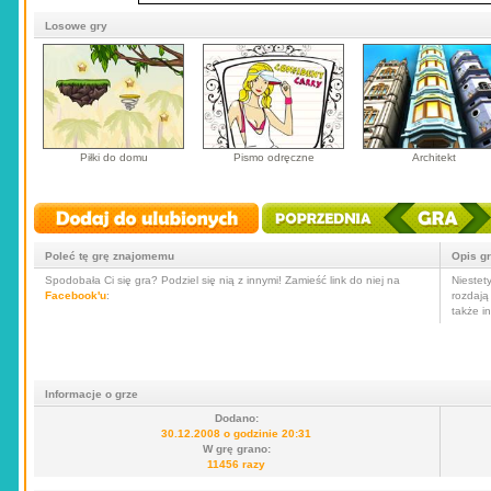
Losowe gry
Piłki do domu
Pismo odręczne
Architekt
Poleć tę grę znajomemu
Opis g
Spodobała Ci się gra? Podziel się nią z innymi! Zamieść link do niej na
Niestety
Facebook'u
:
rozdają
także i
Informacje o grze
Dodano:
30.12.2008 o godzinie 20:31
W grę grano:
11456 razy