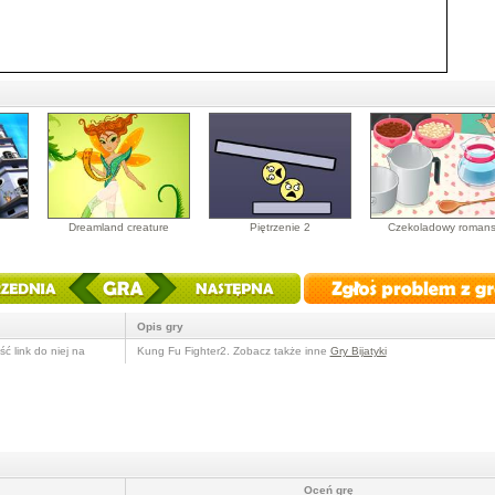
Dreamland creature
Piętrzenie 2
Czekoladowy roman
Opis gry
ć link do niej na
Kung Fu Fighter2. Zobacz także inne
Gry Bijatyki
Oceń grę