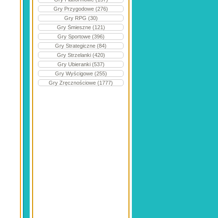
Gry Przygodowe (276)
Gry RPG (30)
Gry Śmieszne (121)
Gry Sportowe (396)
Gry Strategiczne (84)
Gry Strzelanki (420)
Gry Ubieranki (537)
Gry Wyścigowe (255)
Gry Zręcznościowe (1777)