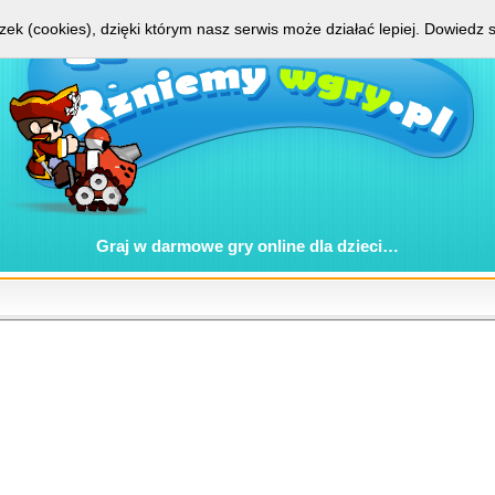
zek (cookies), dzięki którym nasz serwis może działać lepiej.
Dowiedz s
Graj w
darmowe gry online
dla dzieci…