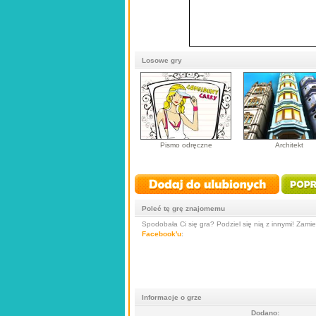
Losowe gry
Pismo odręczne
Architekt
Poleć tę grę znajomemu
Spodobała Ci się gra? Podziel się nią z innymi! Zamieś
Facebook'u
:
Informacje o grze
Dodano: