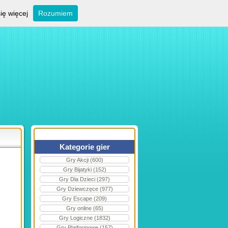
ię więcej
Rozumiem
Kategorie gier
Gry Akcji (600)
Gry Bijatyki (152)
Gry Dla Dzieci (297)
Gry Dziewczęce (977)
Gry Escape (209)
Gry online (65)
Gry Logiczne (1832)
Gry Platformowe (157)