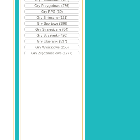
Gry Przygodowe (276)
Gry RPG (30)
Gry Śmieszne (121)
Gry Sportowe (396)
Gry Strategiczne (84)
Gry Strzelanki (420)
Gry Ubieranki (537)
Gry Wyścigowe (255)
Gry Zręcznościowe (1777)