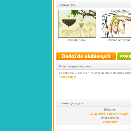
Losowe gry
Piłki do domu
Pismo odręczne
Poleć tę grę znajomemu
Spodobała Ci się gra? Podziel się nią z innymi! Zamieś
Facebook'u
:
Informacje o grze
Dodano:
10.11.2007 o godzinie 11:54
W grę grano:
9555 razy