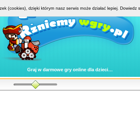
zek (cookies), dzięki którym nasz serwis może działać lepiej.
Dowiedz s
Graj w
darmowe gry online
dla dzieci…