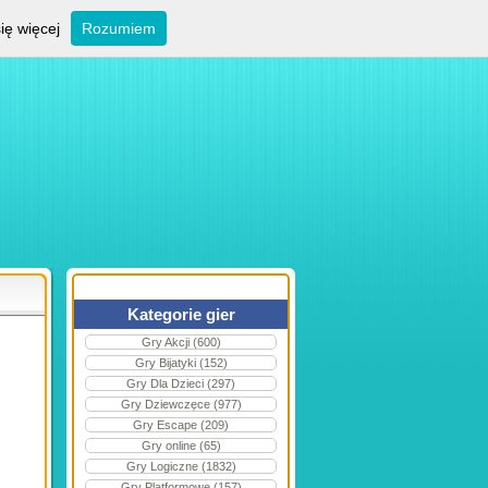
ię więcej
Rozumiem
Kategorie gier
Gry Akcji (600)
Gry Bijatyki (152)
Gry Dla Dzieci (297)
Gry Dziewczęce (977)
Gry Escape (209)
Gry online (65)
Gry Logiczne (1832)
Gry Platformowe (157)