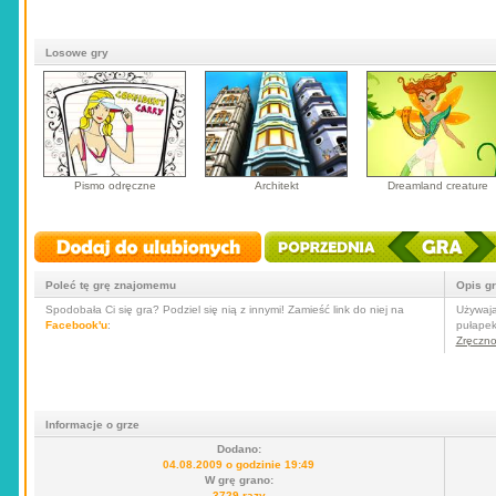
Losowe gry
Pismo odręczne
Architekt
Dreamland creature
Poleć tę grę znajomemu
Opis g
Spodobała Ci się gra? Podziel się nią z innymi! Zamieść link do niej na
Używają
Facebook'u
:
pułapek
Zręczn
Informacje o grze
Dodano:
04.08.2009 o godzinie 19:49
W grę grano:
3729 razy