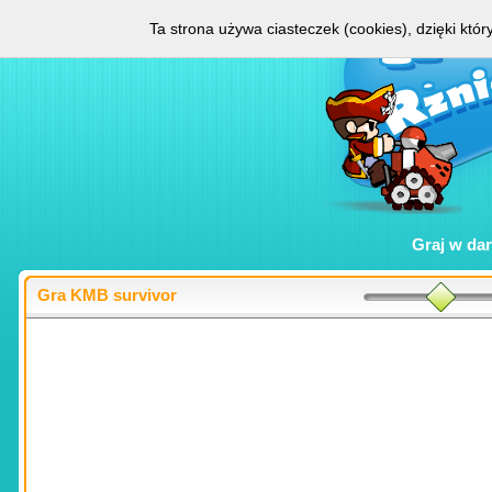
Ta strona używa ciasteczek (cookies), dzięki któ
Graj w
da
Gra KMB survivor