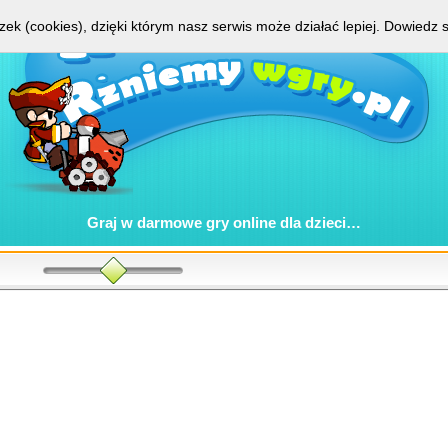
zek (cookies), dzięki którym nasz serwis może działać lepiej.
Dowiedz s
Graj w
darmowe gry online
dla dzieci…