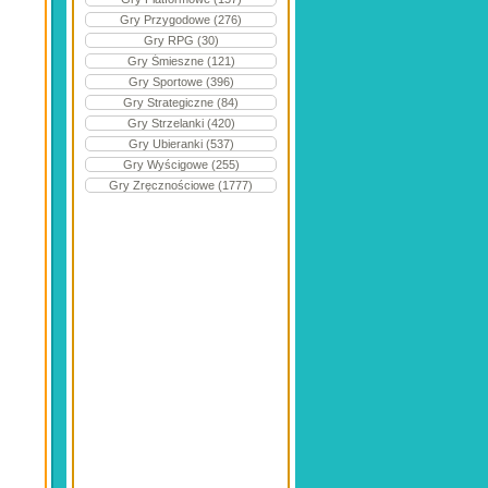
Gry Przygodowe (276)
Gry RPG (30)
Gry Śmieszne (121)
Gry Sportowe (396)
Gry Strategiczne (84)
Gry Strzelanki (420)
Gry Ubieranki (537)
Gry Wyścigowe (255)
Gry Zręcznościowe (1777)