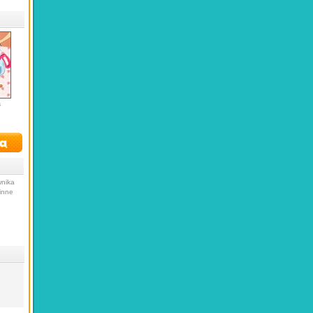
s
wnika
inne