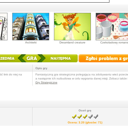
Architekt
Dreamland creature
Czekoladowy roman
Opis gry
ć link do niej na
Fantastyczną gra strategiczna polegająca na zdobywaniu wież przeci
a następnie ich rozbudowa w celu wygrania danej misji. Zobacz także 
Gry Strategiczne
Oceń grę
Ocena:
3.20
(głosów:
71
)