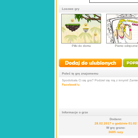
Losowe gry
Piłki do domu
Pismo odręczne
Poleć tę grę znajomemu
Spodobała Ci się gra? Podziel się nią z innymi! Zamieś
Facebook'u
:
Informacje o grze
Dodano:
28.02.2017 o godzinie 01:02
W grę grano:
3685 razy