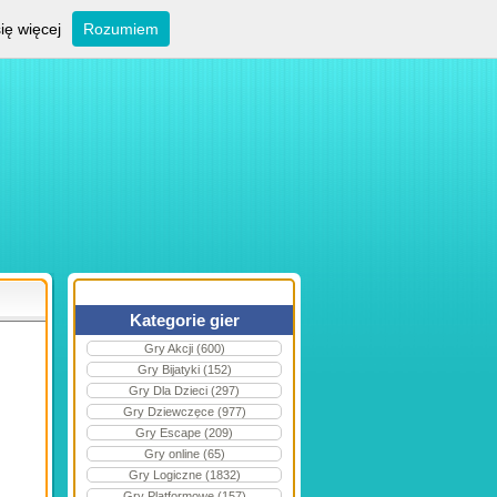
ię więcej
Rozumiem
Kategorie gier
Gry Akcji (600)
Gry Bijatyki (152)
Gry Dla Dzieci (297)
Gry Dziewczęce (977)
Gry Escape (209)
Gry online (65)
Gry Logiczne (1832)
Gry Platformowe (157)