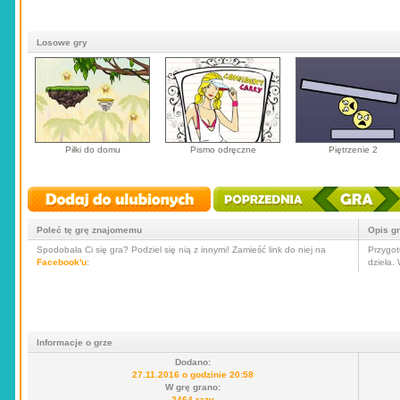
Losowe gry
Piłki do domu
Pismo odręczne
Piętrzenie 2
Poleć tę grę znajomemu
Opis g
Spodobała Ci się gra? Podziel się nią z innymi! Zamieść link do niej na
Przygot
Facebook'u
:
dzieła.
Informacje o grze
Dodano:
27.11.2016 o godzinie 20:58
W grę grano:
2464 razy