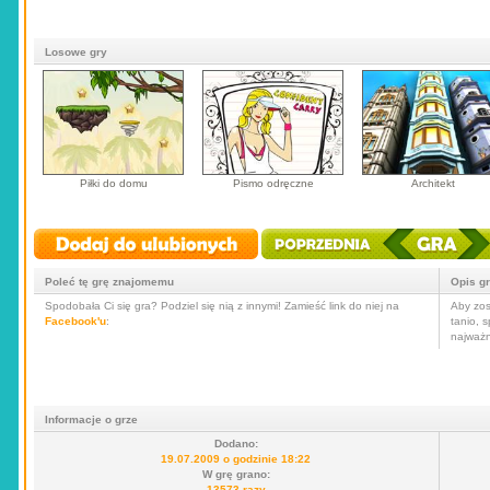
Losowe gry
Piłki do domu
Pismo odręczne
Architekt
Poleć tę grę znajomemu
Opis g
Spodobała Ci się gra? Podziel się nią z innymi! Zamieść link do niej na
Aby zos
Facebook'u
:
tanio, 
najważn
Informacje o grze
Dodano:
19.07.2009 o godzinie 18:22
W grę grano:
13573 razy